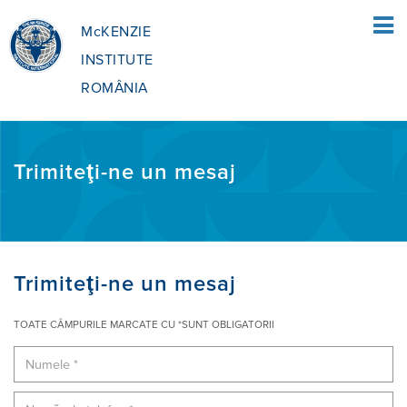
McKENZIE
INSTITUTE
ROMÂNIA
PAGINA PRINCIPALĂ
Trimiteţi-ne un mesaj
PACIENŢI
CE ESTE METODA MCKENZIE
TERAPEUŢI
Trimiteţi-ne un mesaj
TOATE CÂMPURILE MARCATE CU *SUNT OBLIGATORII
CE IMPLICĂ ACEASTA?
METODA MCKENZIE
EDUCAȚIE
GĂSIŢI UN TERAPEUT
BENEFICIILE MDT
CUM POȚI DEVENI TERAPEUT
DESPRE NOI