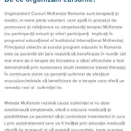
LICENȚIAT
Organizatorii Cursuri McKenzie Romania sunt terapeuți și
CONCEPȚII GREȘITE
BINE AŢI VENIT LA INSTITUTUL
TRIMITEŢI-NE UN MESAJ
medici, in mare parte voluntari, care ajută în procesul de
REZUMATUL CURSURILOR
INTERNAŢIONAL MCKENZIE®
promovare și relaționare cu simpatizanții terapiei McKenzie
(cu participanții actuali și viitori participanți implicați în
RESEARCH AND RESOURCES
programul educațional al Institutului Internațional McKenzie).
GĂSIȚI UN CURS
DESPRE ROBIN MCKENZIE
Principalul obiectiv al acestui program educativ în Romania
Users Log In
este ca pacienții din țara noastră să beneficieze în număr cât
mai mare de o terapie de încredere a cărei eficacitate a fost
DIPLOMĂ INTERNAȚIONALĂ –
LEGENDA METODEI MCKENZIE
demonstrată prin numeroase studii (evidence based therapy).
PROGRAMUL MDT
În continuare dorim ca pacienții suferinzi de afecțiuni
musculoscheletale să beneficieze de o terapie care oferă un
remediu real al suferinței lor.
Metoda McKenzie rezolvă cauza suferinței si nu doar
ameliorează simptomele, oferă o educare medicală și
posibilitatea ca pacientul să-și controleze tratamentul în curs
( prin autotratament care va fi învățat prin educația medicală
oferită de terapeut) și să prevină recurențele, toate acestea