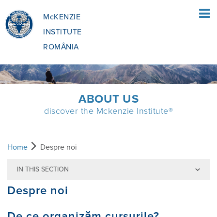
McKENZIE
INSTITUTE
ROMÂNIA
PAGINA PRINCIPALĂ
ABOUT US
discover the Mckenzie Institute®
PACIENŢI
CE ESTE METODA MCKENZIE
TERAPEUŢI
Home
Despre noi
IN THIS SECTION
CE IMPLICĂ ACEASTA?
METODA MCKENZIE
EDUCAȚIE
Despre noi
GĂSIŢI UN TERAPEUT
BENEFICIILE MDT
CUM POȚI DEVENI TERAPEUT
DESPRE NOI
De ce organizăm cursurile?