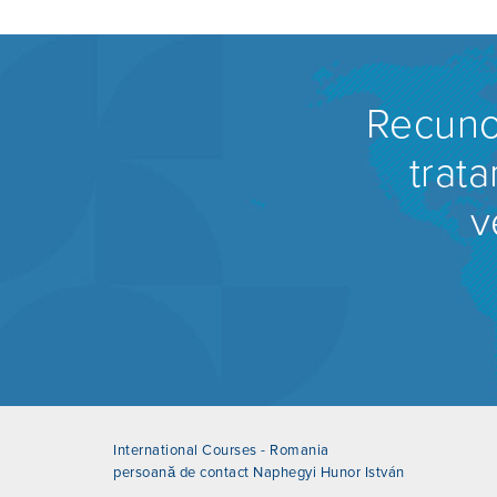
Recunos
trat
v
International Courses - Romania
persoană de contact Naphegyi Hunor István