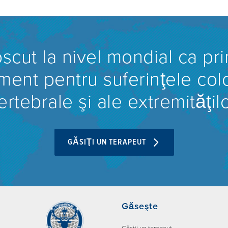
cut la nivel mondial ca pri
ament pentru suferinţele col
ertebrale şi ale extremităţilo
GĂSIŢI UN TERAPEUT
Găseşte