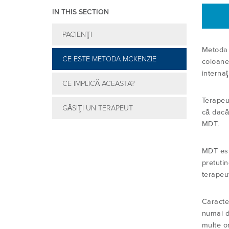
IN THIS SECTION
PACIENŢI
Metoda
CE ESTE METODA MCKENZIE
coloane
internaţ
CE IMPLICĂ ACEASTA?
Terapeu
GĂSIŢI UN TERAPEUT
că dacă 
MDT.
MDT este
pretutin
terapeut
Caracter
numai d
multe o