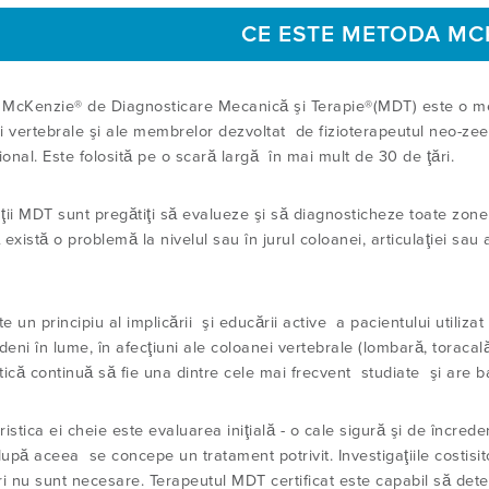
CE ESTE METODA MC
 McKenzie
® de Diagnosticare Mecanică şi Terapie®(MDT)
este o me
i vertebrale şi ale membrelor dezvoltat de fizioterapeutul neo-z
ional. Este folosită pe o scară largă în mai mult de 30 de ţări.
ţii MDT sunt pregătiţi să evalueze şi să diagnosticheze toate zon
există o problemă la nivelul sau în jurul coloanei, articulaţiei sa
 un principiu al implicării şi educării active a pacientului utilizat
deni în lume, în afecţiuni ale coloanei vertebrale (lombară, toraca
ică continuă să fie una dintre cele mai frecvent studiate şi are baz
istica ei cheie este evaluarea iniţială - o cale sigură şi de încred
upă aceea se concepe un tratament potrivit. Investigaţiile costisi
ri nu sunt necesare. Terapeutul MDT certificat este capabil să de