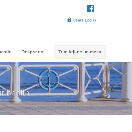
Users Log In
ucație
Despre noi
Trimiteţi-ne un mesaj
r health