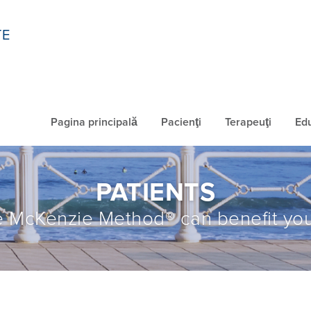
TE
Pagina principală
Pacienţi
Terapeuţi
Ed
PATIENTS
 McKenzie Method® can benefit you