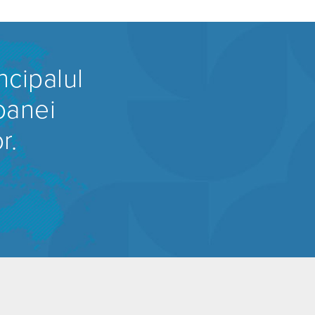
ncipalul
oanei
r.