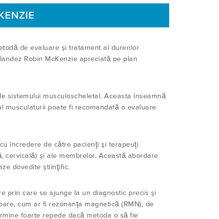
KENZIE
todă de evaluare şi tratament al durerilor
eelandez Robin McKenzie apreciată pe plan
ele sistemului musculoscheletal. Aceasta înseamnă
u al musculaturii poate fi recomandată o evaluare
 cu încredere de către pacienţi şi terapeuţi
lă, cervicală) şi ale membrelor. Această abordare
e dovedite ştiinţific.
ere prin care se ajunge la un diagnostic precis şi
toare, cum ar fi rezonanţa magnetică (RMN), de
termine foarte repede dacă metoda o să fie